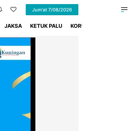
Jum'at
7/08/2026
JAKSA
KETUK PALU
KORUPSI
Meja Hijau