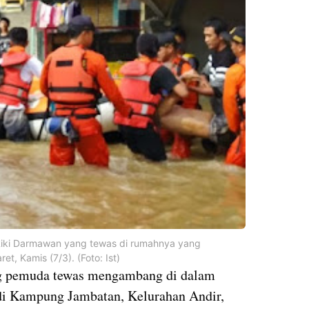
Riki Darmawan yang tewas di rumahnya yang
, Kamis (7/3). (Foto: Ist)
ng pemuda tewas mengambang di dalam
di Kampung Jambatan, Kelurahan Andir,