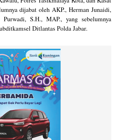
awalu, Polres Tasikmalaya Kota, dan Kasat
elumnya dijabat oleh AKP., Herman Junaidi,
, Purwadi, S.H., MAP., yang sebelumnya
bditkamsel Ditlantas Polda Jabar.