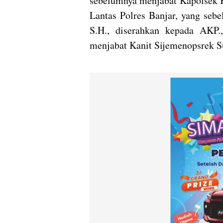
sebelumnya menjabat Kapolsek K
Lantas Polres Banjar, yang seb
S.H., diserahkan kepada AKP.
menjabat Kanit Sijemenopsrek Su