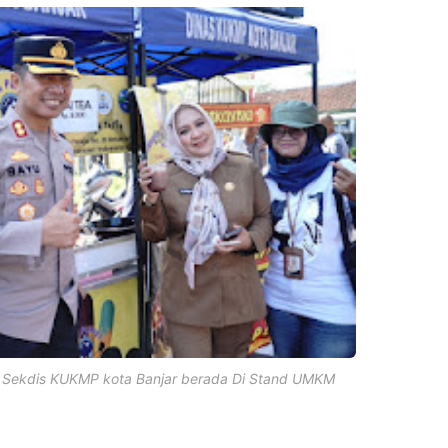
a Sekdis KUKMP kota Banjar berada Di Stand UMKM