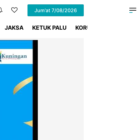
Jum'at
7/08/2026
JAKSA
KETUK PALU
KORUPSI
Meja Hijau