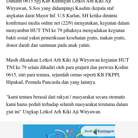
Dandim 0615 Sgj Kab Kuningan Letkol Arh Kiki Aji
Wiryawan, S.Sos yang didampingi Kasdim (kepala staf
angkatan darat Mayor Inf. U.S Karlan, SH ketika diminta
konfirmasi media online net (22/9) mengatakan, kegiatan dalam
menyambut HUT TNI ke 79 pihaknya mengadakan kegiatan
bakti sosial yakni pemeriksaan kesehatan gratis, makan gratis,
donor darah dan santunan pada anak yatim.
Masih dikatakan Letkol Arh Kiki Aji Wiryawan kegiatan HUT
TNI ke 79 selain dihadiri oleh para prajurit dan perwira Kodim
0615, istri para tentara, sejumlah ormas seperti KB FKPPI,
Hipakad, Pemuda Pancasila dan yang lainnya.
"kami tentara berasal dari rakyat / masyarakat secara otomatis
kami harus peduli terhadap seluruh masyarakat terutama dalam
giat ini" Ungkap Letkol Arh Kiki Aji Wiryawan.