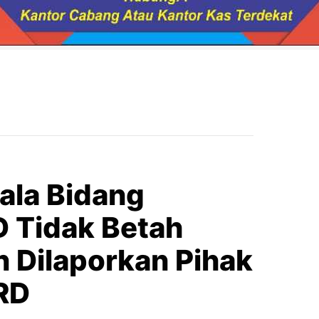
ala Bidang
D Tidak Betah
n Dilaporkan Pihak
RD