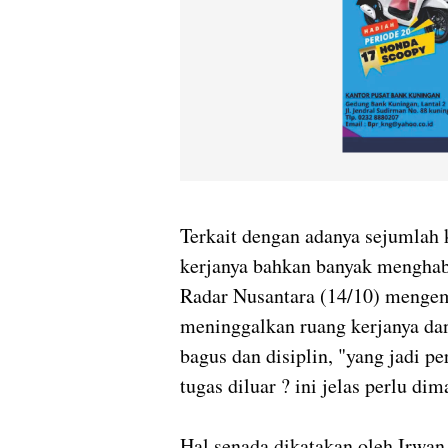
Terkait dengan adanya sejumlah 
kerjanya bahkan banyak menghab
Radar Nusantara (14/10) mengem
meninggalkan ruang kerjanya dan 
bagus dan disiplin, "yang jadi pe
tugas diluar ? ini jelas perlu d
Hal senada dikatakan oleh Irwan