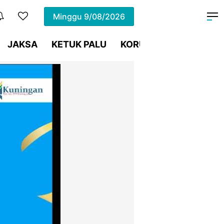
Minggu
9/08/2026
JAKSA
KETUK PALU
KORUPSI
Meja Hijau