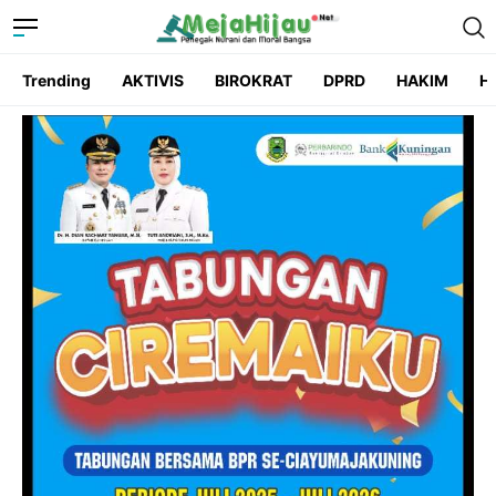
Trending
AKTIVIS
BIROKRAT
DPRD
HAKIM
He