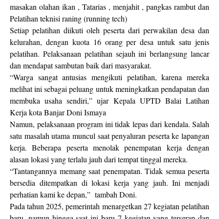
masakan olahan ikan , Tatarias , menjahit , pangkas rambut dan
Pelatihan teknisi raning (running tech)
Setiap pelatihan diikuti oleh peserta dari perwakilan desa dan
kelurahan, dengan kuota 16 orang per desa untuk satu jenis
pelatihan. Pelaksanaan pelatihan sejauh ini berlangsung lancar
dan mendapat sambutan baik dari masyarakat.
“Warga sangat antusias mengikuti pelatihan, karena mereka
melihat ini sebagai peluang untuk meningkatkan pendapatan dan
membuka usaha sendiri,” ujar Kepala UPTD Balai Latihan
Kerja kota Banjar Doni Ismaya
Namun, pelaksanaan program ini tidak lepas dari kendala. Salah
satu masalah utama muncul saat penyaluran peserta ke lapangan
kerja. Beberapa peserta menolak penempatan kerja dengan
alasan lokasi yang terlalu jauh dari tempat tinggal mereka.
“Tantangannya memang saat penempatan. Tidak semua peserta
bersedia ditempatkan di lokasi kerja yang jauh. Ini menjadi
perhatian kami ke depan,” tambah Doni.
Pada tahun 2025, pemerintah menargetkan 27 kegiatan pelatihan
baru, namun hingga saat ini baru 7 kegiatan yang terserap dan