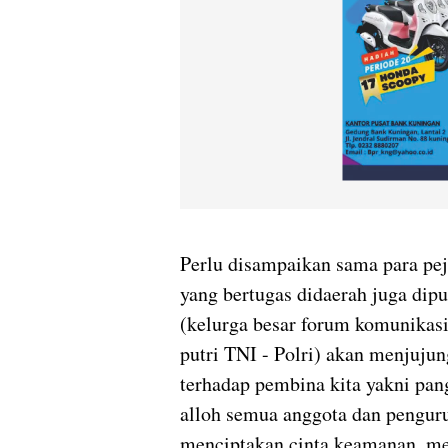
Perlu disampaikan sama para pej
yang bertugas didaerah juga dip
(kelurga besar forum komunikasi 
putri TNI - Polri) akan menjuju
terhadap pembina kita yakni pan
alloh semua anggota dan pengur
menciptakan cinta keamanan, men