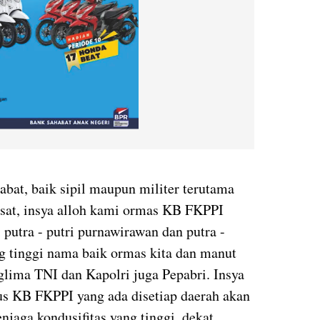
abat, baik sipil maupun militer terutama
usat, insya alloh kami ormas KB FKPPI
putra - putri purnawirawan dan putra -
ng tinggi nama baik ormas kita dan manut
glima TNI dan Kapolri juga Pepabri. Insya
us KB FKPPI yang ada disetiap daerah akan
jaga kondusifitas yang tinggi, dekat