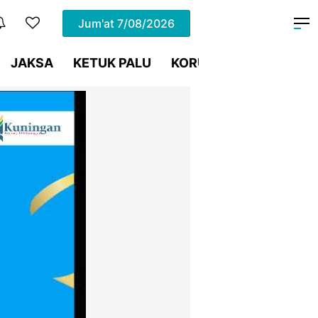
Jum'at
7/08/2026
JAKSA
KETUK PALU
KORUPSI
Meja Hijau