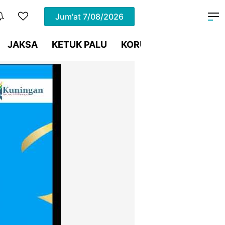
Jum'at
7/08/2026
JAKSA
KETUK PALU
KORUPSI
Meja Hijau