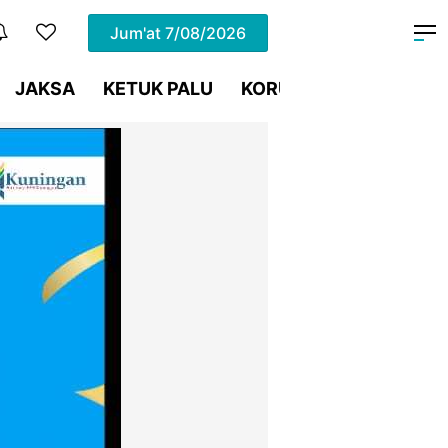
Jum'at
7/08/2026
JAKSA
KETUK PALU
KORUPSI
Meja Hijau