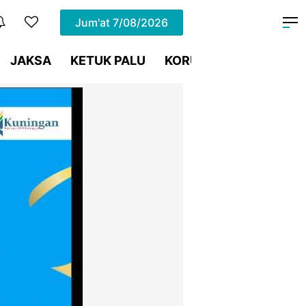
Jum'at
7/08/2026
JAKSA
KETUK PALU
KORUPSI
Meja Hijau