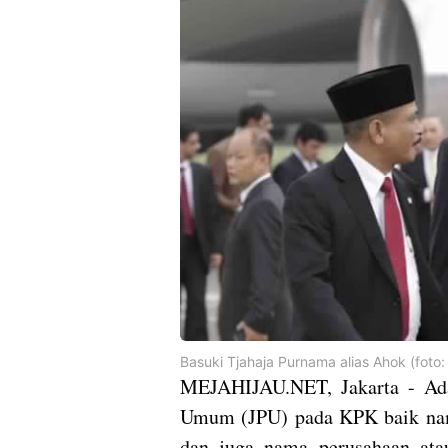
Basuki Tjahaja Purnama alias Ahok (foto: 
MEJAHIJAU.NET, Jakarta - Ada
Umum (JPU) pada KPK baik nama 
dan juga nama perusahaan ata