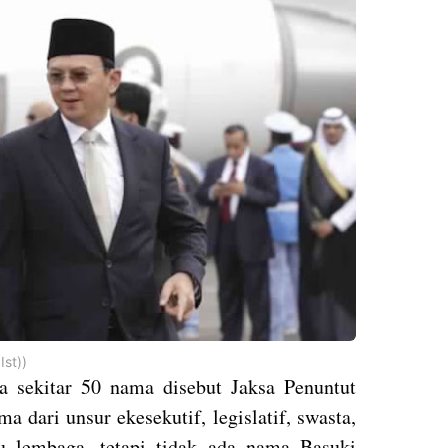
Ist))
 sekitar 50 nama disebut Jaksa Penuntut
dari unsur ekesekutif, legislatif, swasta,
u lembaga, tetapi tidak ada nama Basuki