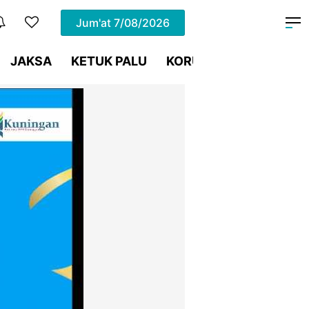
Jum'at
7/08/2026
JAKSA
KETUK PALU
KORUPSI
Meja Hijau