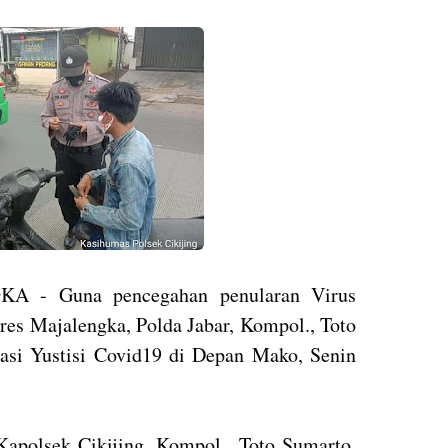
 - Guna pencegahan penularan Virus
lres Majalengka, Polda Jabar, Kompol., Toto
asi Yustisi Covid19 di Depan Mako, Senin
 Kapolsek Cikijing, Kompol., Toto Sumarto,