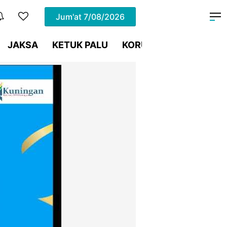
Jum'at
7/08/2026
JAKSA
KETUK PALU
KORUPSI
Meja Hijau