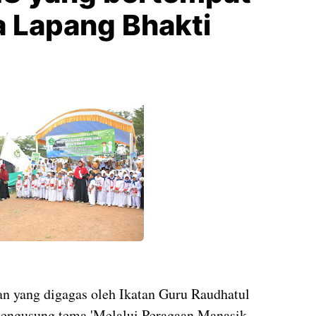
a Lapang Bhakti
n yang digagas oleh Ikatan Guru Raudhatul
mengusung tema 'Melalui Peragaan Manasik