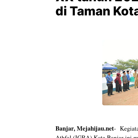
di Taman Kot
Banjar, Mejahijau.net
- Kegiata
Athfal (IGRA) Kota Banjar ini 