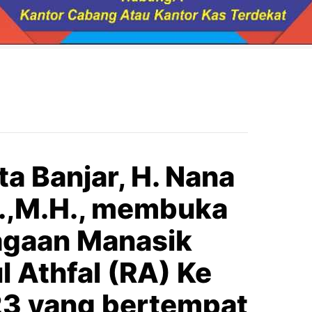
ta Banjar, H. Nana
.,M.H., membuka
agaan Manasik
l Athfal (RA) Ke
3 yang bertempat