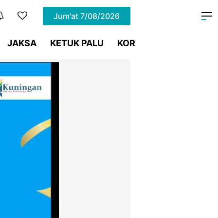
Jum'at
7/08/2026
JAKSA
KETUK PALU
KORUPSI
Meja Hijau