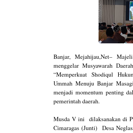
Banjar, Mejahijau,Net– Maje
menggelar Musyawarah Daera
“Memperkuat Shodiqul Huku
Ummah Menuju Banjar Masagi”
menjadi momentum penting dal
pemerintah daerah.
Musda V ini dilaksanakan di Pu
Cimaragas (Junti) Desa Neglasa