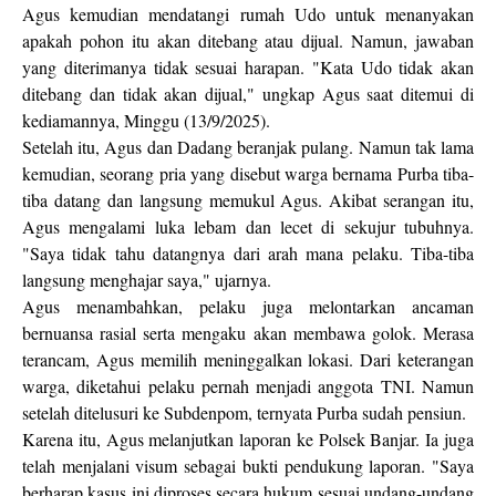
Agus kemudian mendatangi rumah Udo untuk menanyakan
apakah pohon itu akan ditebang atau dijual. Namun, jawaban
yang diterimanya tidak sesuai harapan. "Kata Udo tidak akan
ditebang dan tidak akan dijual," ungkap Agus saat ditemui di
kediamannya, Minggu (13/9/2025).
Setelah itu, Agus dan Dadang beranjak pulang. Namun tak lama
kemudian, seorang pria yang disebut warga bernama Purba tiba-
tiba datang dan langsung memukul Agus. Akibat serangan itu,
Agus mengalami luka lebam dan lecet di sekujur tubuhnya.
"Saya tidak tahu datangnya dari arah mana pelaku. Tiba-tiba
langsung menghajar saya," ujarnya.
Agus menambahkan, pelaku juga melontarkan ancaman
bernuansa rasial serta mengaku akan membawa golok. Merasa
terancam, Agus memilih meninggalkan lokasi. Dari keterangan
warga, diketahui pelaku pernah menjadi anggota TNI. Namun
setelah ditelusuri ke Subdenpom, ternyata Purba sudah pensiun.
Karena itu, Agus melanjutkan laporan ke Polsek Banjar. Ia juga
telah menjalani visum sebagai bukti pendukung laporan. "Saya
berharap kasus ini diproses secara hukum sesuai undang-undang