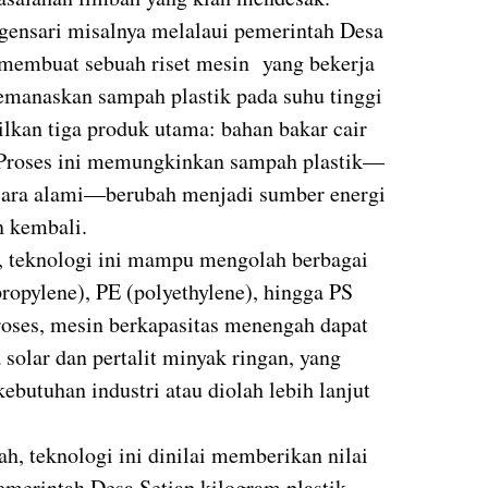
ensari misalnya melalaui pemerintah Desa
 membuat sebuah riset mesin yang bekerja
memanaskan sampah plastik pada suhu tinggi
lkan tiga produk utama: bahan bakar cair
at. Proses ini memungkinkan sampah plastik—
ecara alami—berubah menjadi sumber energi
n kembali.
 teknologi ini mampu mengolah berbagai
ypropylene), PE (polyethylene), hingga PS
proses, mesin berkapasitas menengah dapat
solar dan pertalit minyak ringan, yang
butuhan industri atau diolah lebih lanjut
, teknologi ini dinilai memberikan nilai
merintah Desa Setiap kilogram plastik