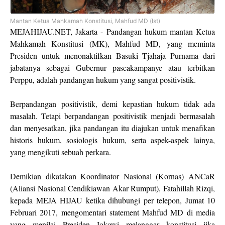
Mantan Ketua Mahkamah Konstitusi, Mahfud MD (Ist)
MEJAHIJAU.NET, Jakarta - Pandangan hukum mantan Ketua
Mahkamah Konstitusi (MK), Mahfud MD, yang meminta
Presiden untuk menonaktifkan Basuki Tjahaja Purnama dari
jabatanya sebagai Gubernur pascakampanye atau terbitkan
Perppu, adalah pandangan hukum yang sangat positivistik.
Berpandangan positivistik, demi kepastian hukum tidak ada
masalah. Tetapi berpandangan positivistik menjadi bermasalah
dan menyesatkan, jika pandangan itu diajukan untuk menafikan
historis hukum, sosiologis hukum, serta aspek-aspek lainya,
yang mengikuti sebuah perkara.
Demikian dikatakan Koordinator Nasional (Kornas) ANCaR
(Aliansi Nasional Cendikiawan Akar Rumput), Fatahillah Rizqi,
kepada MEJA HIJAU ketika dihubungi per telepon, Jumat 10
Februari 2017, mengomentari statement Mahfud MD di media
yang menilai Presiden Jokowi melanggar konstitusi jika