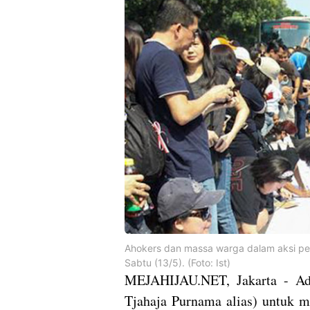
Ahokers dan massa warga dalam aksi pen
Sabtu (13/5). (Foto: Ist)
MEJAHIJAU.NET, Jakarta - Ad
Tjahaja Purnama alias) untuk 