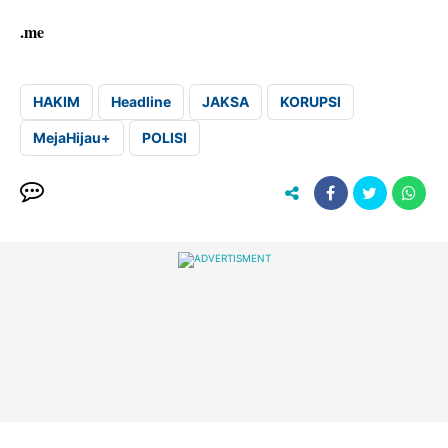
.me
HAKIM
Headline
JAKSA
KORUPSI
MejaHijau+
POLISI