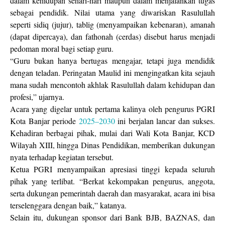
dalam kehidupan sehari-hari maupun dalam menjalankan tugas
sebagai pendidik. Nilai utama yang diwariskan Rasulullah
seperti sidiq (jujur), tablig (menyampaikan kebenaran), amanah
(dapat dipercaya), dan fathonah (cerdas) disebut harus menjadi
pedoman moral bagi setiap guru.
“Guru bukan hanya bertugas mengajar, tetapi juga mendidik
dengan teladan. Peringatan Maulid ini mengingatkan kita sejauh
mana sudah mencontoh akhlak Rasulullah dalam kehidupan dan
profesi,” ujarnya.
Acara yang digelar untuk pertama kalinya oleh pengurus PGRI
Kota Banjar periode
2025–2030
ini berjalan lancar dan sukses.
Kehadiran berbagai pihak, mulai dari Wali Kota Banjar, KCD
Wilayah XIII, hingga Dinas Pendidikan, memberikan dukungan
nyata terhadap kegiatan tersebut.
Ketua PGRI menyampaikan apresiasi tinggi kepada seluruh
pihak yang terlibat. “Berkat kekompakan pengurus, anggota,
serta dukungan pemerintah daerah dan masyarakat, acara ini bisa
terselenggara dengan baik,” katanya.
Selain itu, dukungan sponsor dari Bank BJB, BAZNAS, dan