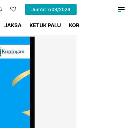
Jum'at
7/08/2026
JAKSA
KETUK PALU
KORUPSI
Meja Hijau