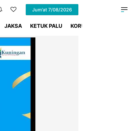
Jum'at
7/08/2026
JAKSA
KETUK PALU
KORUPSI
Meja Hijau